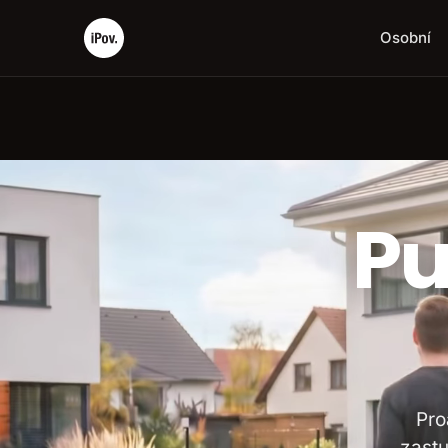
Osobní
Pu
Pro
zastu