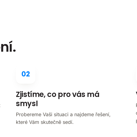
ní.
02
Zjistíme, co pro vás má
smysl
z
Probereme Vaši situaci a najdeme řešení,
které Vám skutečně sedí.