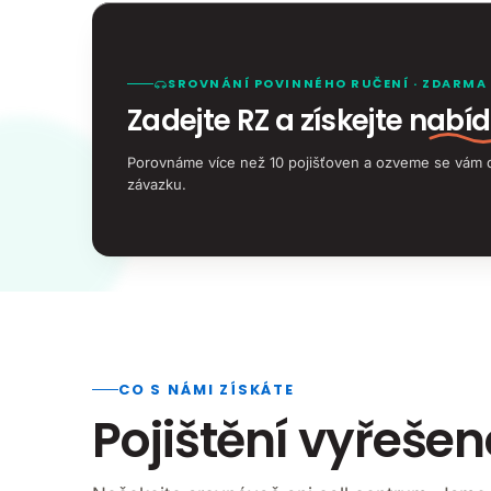
SROVNÁNÍ POVINNÉHO RUČENÍ · ZDARMA
Zadejte RZ a získejte
nabíd
Porovnáme více než 10 pojišťoven a ozveme se vám 
závazku.
CO S NÁMI ZÍSKÁTE
Pojištění vyřeše