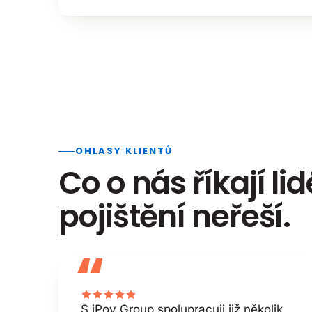
OHLASY KLIENTŮ
Co o nás říkají lid
pojištění neřeší.
“
S iPov Group spolupracuji již několik