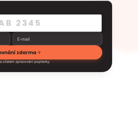
rovnání zdarma
a účelem zpracování poptávky.