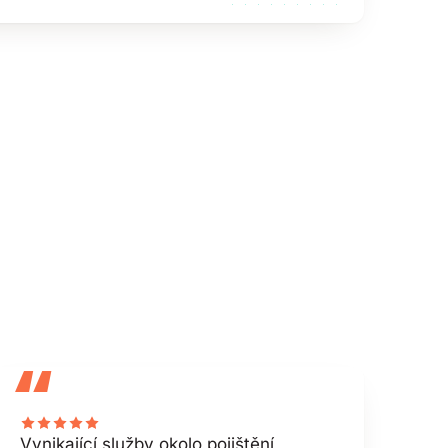
“
Vynikající služby okolo pojištění