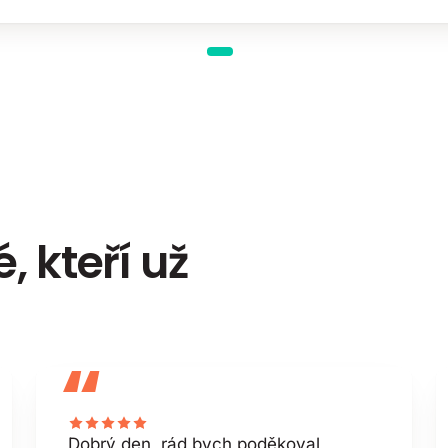
é, kteří už
“
Dobrý den, rád bych poděkoval