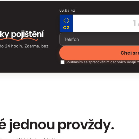
VAŠE RZ
CZ
ky pojištění
do 24 hodin. Zdarma, bez
Chci s
Souhlasím se zpracováním osobních údajů z
né jednou provždy.