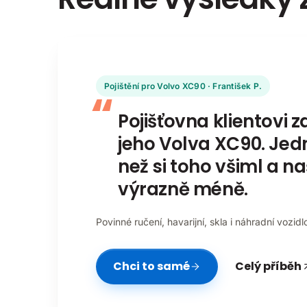
Pojištění pro Volvo XC90 · František P.
Pojišťovna klientovi z
jeho Volva XC90. Jedn
než si toho všiml a naš
výrazně méně.
Povinné ručení, havarijní, skla i náhradní vozidl
Chci to samé
Celý příběh