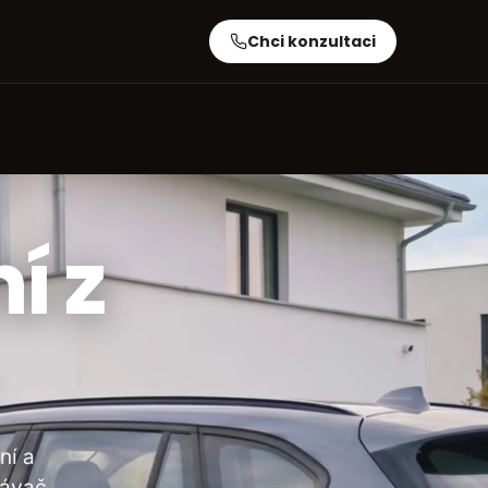
Chci konzultaci
í z
ní a
návač.