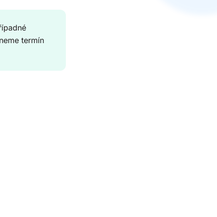
řípadné
eneme termín