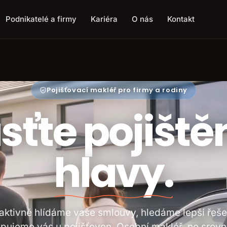
Podnikatelé a firmy
Kariéra
O nás
Kontakt
Pojišťovací makléř pro firmy a rodiny
sťte pojištěn
hlavy.
aktivně hlídáme vaše smlouvy, hledáme lepší řeše
pujeme vás u pojišťoven. Osobní makléř, ne srov