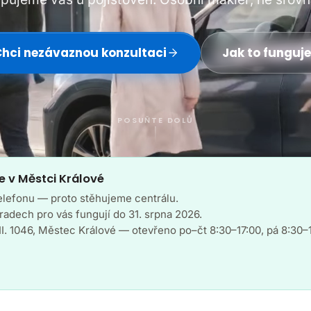
hci nezávaznou konzultaci
Jak to funguj
POSUŇTE DOLŮ
e v Městci Králové
telefonu — proto stěhujeme centrálu.
adech pro vás fungují do 31. srpna 2026.
II. 1046, Městec Králové — otevřeno po–čt 8:30–17:00, pá 8:30–1