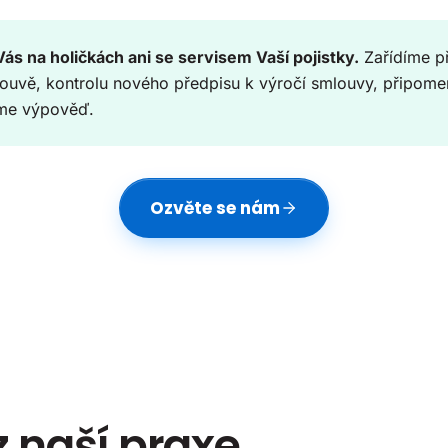
s na holičkách ani se servisem Vaší pojistky.
Zařídíme p
ouvě, kontrolu nového předpisu k výročí smlouvy, připom
tíme výpověď.
Ozvěte se nám
 naší praxe.