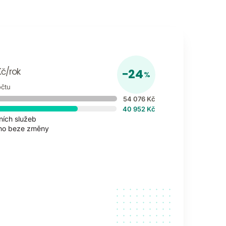
Kč/rok
−24
%
očtu
54 076 Kč
40 952 Kč
čních služeb
áno beze změny