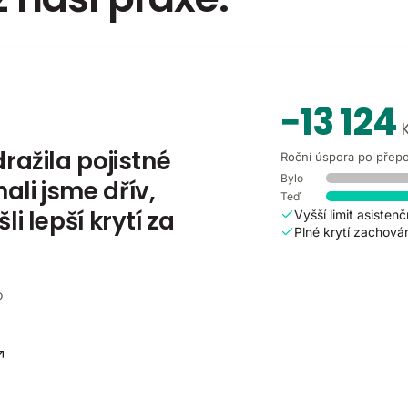
−13 124
dražila pojistné
Roční úspora po přep
Bylo
ali jsme dřív,
Teď
li lepší krytí za
Vyšší limit asisten
Plné krytí zachov
o