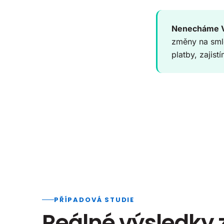
Nenecháme Vá
změny na sml
platby, zajis
PŘÍPADOVÁ STUDIE
Reálné výsledky z