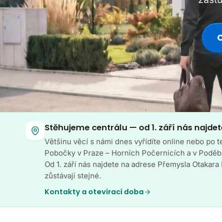
C
Stěhujeme centrálu — od 1. září nás najdet
Většinu věcí s námi dnes vyřídíte online nebo po 
Pobočky v Praze – Horních Počernicích a v Poděbr
Od 1. září nás najdete na adrese Přemysla Otakara 
zůstávají stejné.
Kontakty a otevírací doba